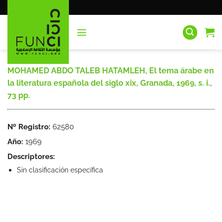
Saltar
al
contenido
MOHAMED ABDO TALEB HATAMLEH, El tema árabe en
la literatura española del siglo xix, Granada, 1969, s. i.,
73 pp.
Nº Registro:
62580
Año:
1969
Descriptores:
Sin clasificación específica