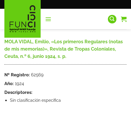
Saltar
al
contenido
MOLA VIDAL, Emilio, «Los primeros Regulares (notas
de mis memorias)», Revista de Tropas Coloniales,
Ceuta, n.º 6, junio 1924, s. p.
Nº Registro:
62569
Año:
1924
Descriptores:
Sin clasificación específica