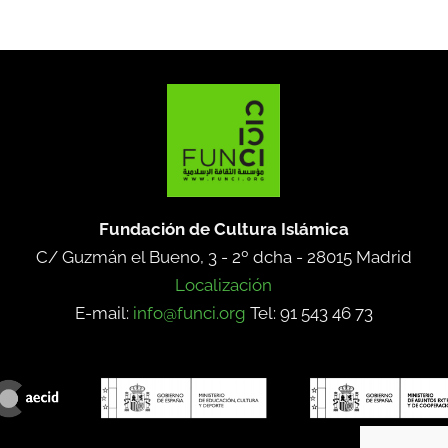
Fundación de Cultura Islámica
C/ Guzmán el Bueno, 3 - 2º dcha -
28015 Madrid
Localización
E-mail:
info@funci.org
Tel: 91 543 46 73