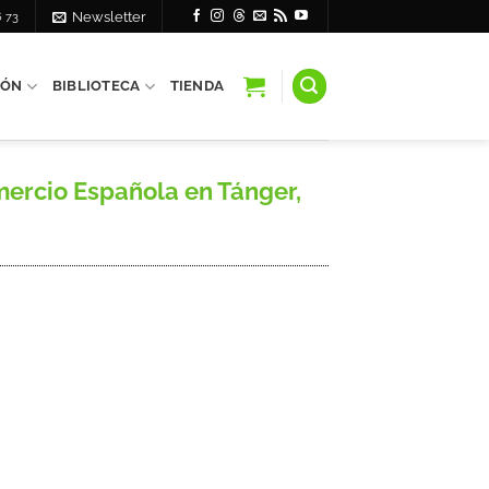
6 73
Newsletter
IÓN
BIBLIOTECA
TIENDA
ercio Española en Tánger,