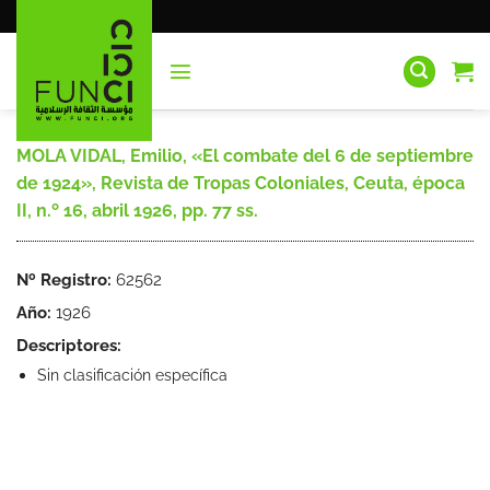
Saltar
al
contenido
MOLA VIDAL, Emilio, «El combate del 6 de septiembre
de 1924», Revista de Tropas Coloniales, Ceuta, época
II, n.º 16, abril 1926, pp. 77 ss.
Nº Registro:
62562
Año:
1926
Descriptores:
Sin clasificación específica