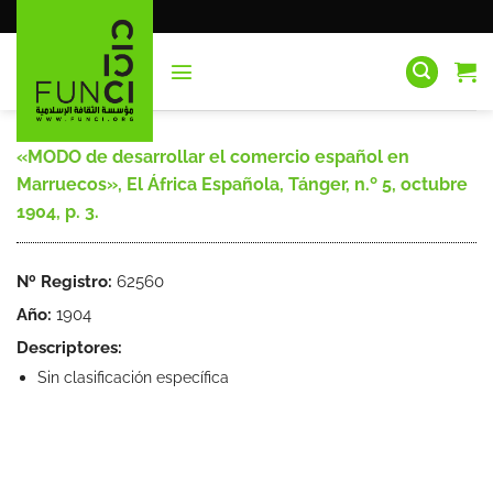
Saltar
al
contenido
«MODO de desarrollar el comercio español en
Marruecos», El África Española, Tánger, n.º 5, octubre
1904, p. 3.
Nº Registro:
62560
Año:
1904
Descriptores:
Sin clasificación específica