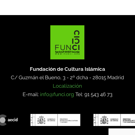
Fundación de Cultura Islámica
C/ Guzmán el Bueno, 3 - 2º dcha -
28015 Madrid
Localización
E-mail:
info@funci.org
Tel: 91 543 46 73