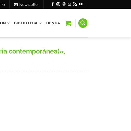
6 73
Newsletter
IÓN
BIBLIOTECA
TIENDA
oria contemporánea)»,