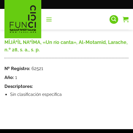
Saltar
al
contenido
MÎJÂªÎL NAºÎMA, «Un río canta», Al-Motamid, Larache,
n.º 28, s. a., s. p.
Nº Registro:
62521
Año:
1
Descriptores:
Sin clasificación específica