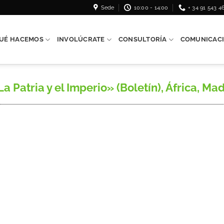
Sede
10:00 - 14:00
+ 34 91 543 4
UÉ HACEMOS
INVOLÚCRATE
CONSULTORÍA
COMUNICAC
atria y el Imperio» (Boletín), África, Madri