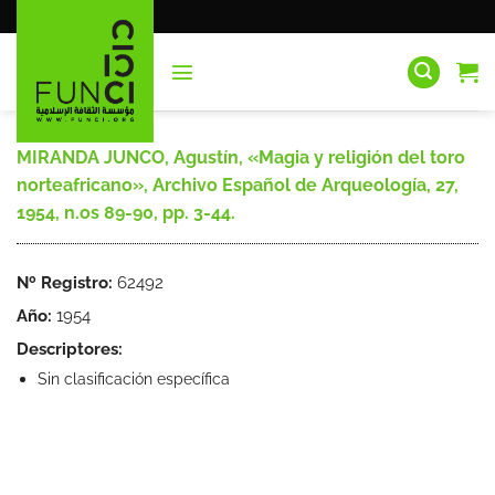
Saltar
al
contenido
MIRANDA JUNCO, Agustín, «Magia y religión del toro
norteafricano», Archivo Español de Arqueología, 27,
1954, n.os 89-90, pp. 3-44.
Nº Registro:
62492
Año:
1954
Descriptores:
Sin clasificación específica