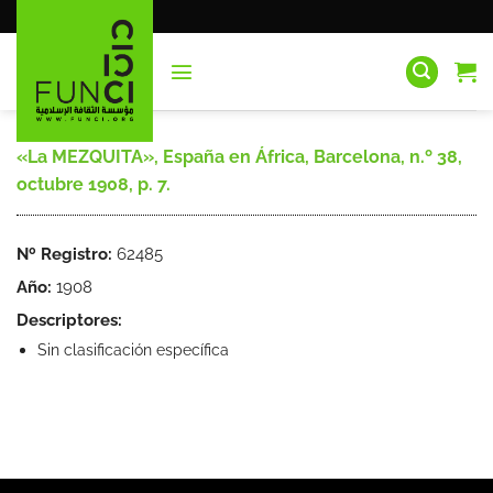
Saltar
al
contenido
«La MEZQUITA», España en África, Barcelona, n.º 38,
octubre 1908, p. 7.
Nº Registro:
62485
Año:
1908
Descriptores:
Sin clasificación específica