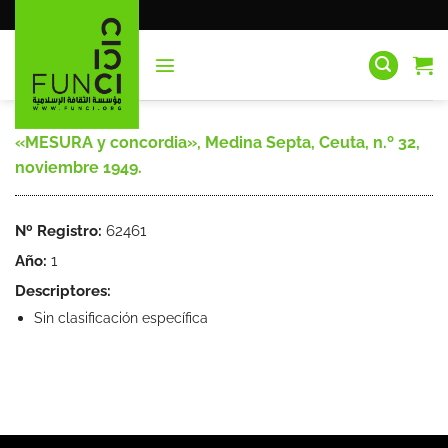
Saltar
al
contenido
«MESURA y concordia», Medina Septa, Ceuta, n.º 32,
noviembre 1949.
Nº Registro:
62461
Año:
1
Descriptores:
Sin clasificación específica