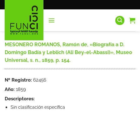
Saltar
al
contenido
MESONERO ROMANOS, Ramón de, «Biografía a D.
Domingo Badía y Leblich (Ali Bey-el-Abassi)», Museo
Universal, s. n., 1859, p. 154.
Nº Registro:
62456
Año:
1859
Descriptores:
Sin clasificación específica