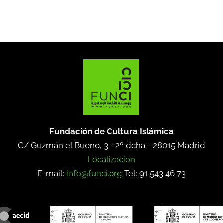
Fundación de Cultura Islámica
C/ Guzmán el Bueno, 3 - 2º dcha -
28015 Madrid
Localización
E-mail:
info@funci.org
Tel: 91 543 46 73