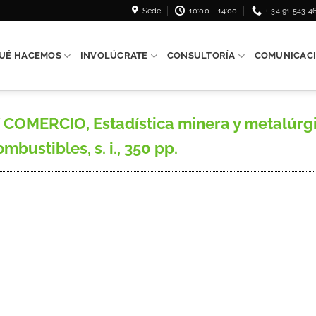
Sede
10:00 - 14:00
+ 34 91 543 4
UÉ HACEMOS
INVOLÚCRATE
CONSULTORÍA
COMUNICAC
OMERCIO, Estadística minera y metalúrgic
mbustibles, s. i., 350 pp.