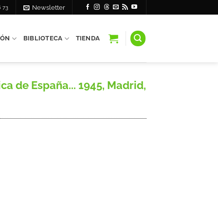
6 73
Newsletter
IÓN
BIBLIOTECA
TIENDA
a de España... 1945, Madrid,