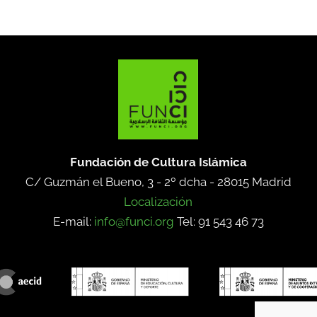
Fundación de Cultura Islámica
C/ Guzmán el Bueno, 3 - 2º dcha -
28015 Madrid
Localización
E-mail:
info@funci.org
Tel: 91 543 46 73