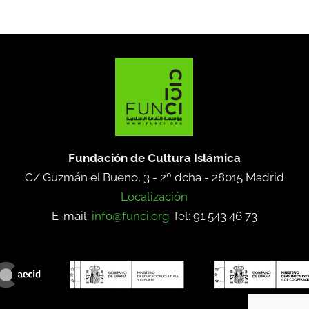
Fundación de Cultura Islámica
C/ Guzmán el Bueno, 3 - 2º dcha -
28015 Madrid
Localización
E-mail:
info@funci.org
Tel: 91 543 46 73