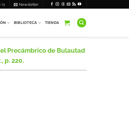
6 73
Newsletter
IÓN
BIBLIOTECA
TIENDA
del Precámbrico de Bulautad
, p. 220.