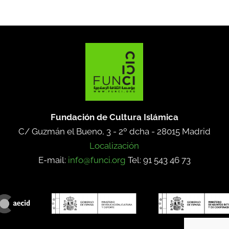
Fundación de Cultura Islámica
C/ Guzmán el Bueno, 3 - 2º dcha -
28015 Madrid
Localización
E-mail:
info@funci.org
Tel: 91 543 46 73