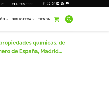
6 73
Newsletter
IÓN
BIBLIOTECA
TIENDA
 propiedades químicas, de
inero de España, Madrid...