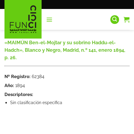
Saltar
al
contenido
«MAIMÚN Ben-el-Mojtar y su sobrino Haddu-el-
Hadch», Blanco y Negro, Madrid, n.º 141, enero 1894,
p. 26.
Nº Registro:
62384
Año:
1894
Descriptores:
Sin clasificación específica