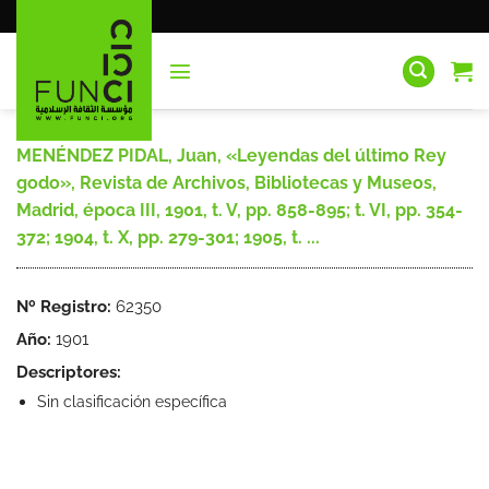
Saltar
al
contenido
MENÉNDEZ PIDAL, Juan, «Leyendas del último Rey
godo», Revista de Archivos, Bibliotecas y Museos,
Madrid, época III, 1901, t. V, pp. 858-895; t. VI, pp. 354-
372; 1904, t. X, pp. 279-301; 1905, t. ...
Nº Registro:
62350
Año:
1901
Descriptores:
Sin clasificación específica