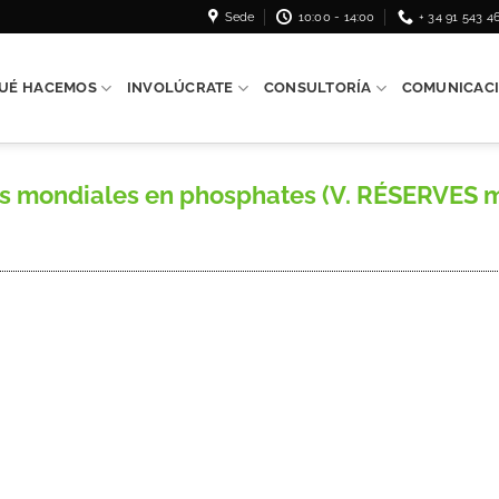
Sede
10:00 - 14:00
+ 34 91 543 4
UÉ HACEMOS
INVOLÚCRATE
CONSULTORÍA
COMUNICAC
es mondiales en phosphates (V. RÉSERVES 