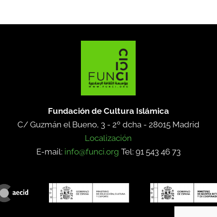
Fundación de Cultura Islámica
C/ Guzmán el Bueno, 3 - 2º dcha -
28015 Madrid
Localización
E-mail:
info@funci.org
Tel: 91 543 46 73