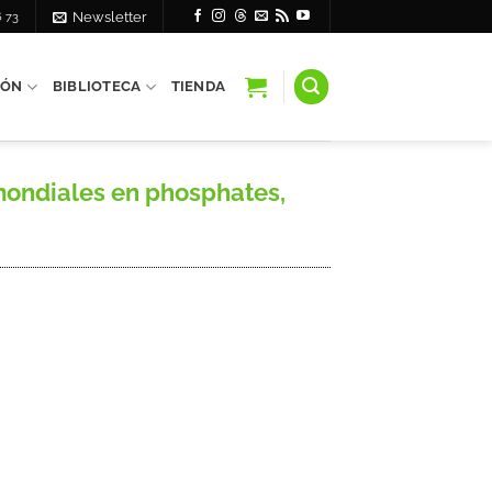
6 73
Newsletter
IÓN
BIBLIOTECA
TIENDA
mondiales en phosphates,