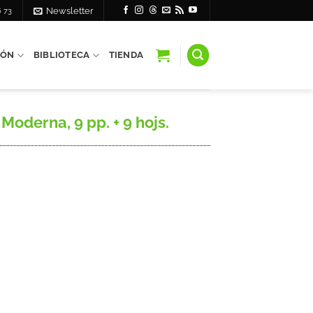
6 73
Newsletter
IÓN
BIBLIOTECA
TIENDA
oderna, 9 pp. + 9 hojs.