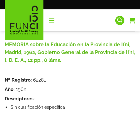
Saltar
al
contenido
MEMORIA sobre la Educación en la Provincia de Ifni,
Madrid, 1962, Gobierno General de la Provincia de Ifni,
I. D. E. A., 12 pp., 8 láms.
Nº Registro:
62281
Año:
1962
Descriptores:
Sin clasificación específica