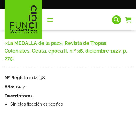
Saltar
al
contenido
«La MEDALLA de la paz», Revista de Tropas
Coloniales, Ceuta, época II, n.º 36, diciembre 1927, p.
275.
Nº Registro:
62238
Año:
1927
Descriptores:
Sin clasificación específica