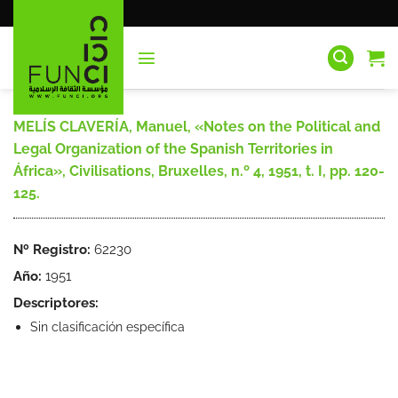
Saltar
al
contenido
MELÍS CLAVERÍA, Manuel, «Notes on the Political and
Legal Organization of the Spanish Territories in
África», Civilisations, Bruxelles, n.º 4, 1951, t. I, pp. 120-
125.
Nº Registro:
62230
Año:
1951
Descriptores:
Sin clasificación específica