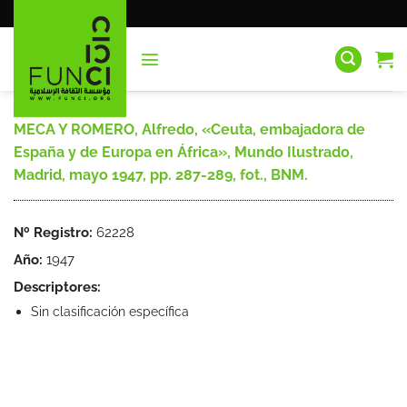
Saltar
al
contenido
MECA Y ROMERO, Alfredo, «Ceuta, embajadora de
España y de Europa en África», Mundo Ilustrado,
Madrid, mayo 1947, pp. 287-289, fot., BNM.
Nº Registro:
62228
Año:
1947
Descriptores:
Sin clasificación específica