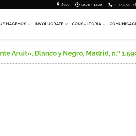
Sede
10:00 - 14:00
+ 34 91 543 4
UÉ HACEMOS
INVOLÚCRATE
CONSULTORÍA
COMUNICAC
e Aruit», Blanco y Negro, Madrid, n.º 1.590