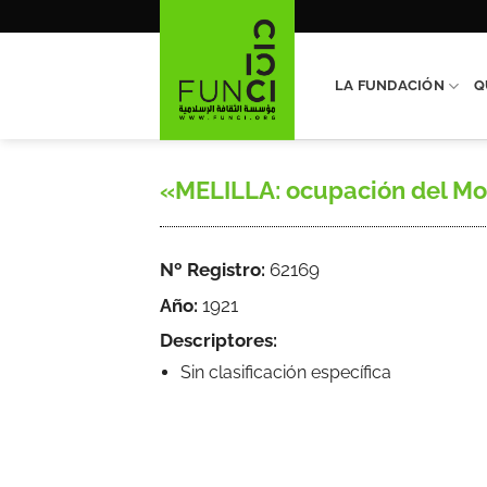
Saltar
al
contenido
LA FUNDACIÓN
Q
«MELILLA: ocupación del Mont
Nº Registro:
62169
Año:
1921
Descriptores:
Sin clasificación específica