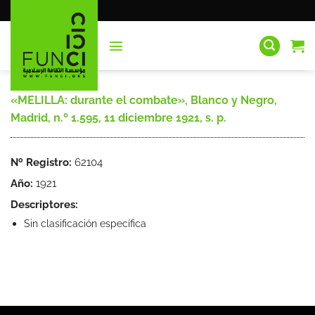
Saltar
al
contenido
«MELILLA: durante el combate», Blanco y Negro,
Madrid, n.º 1.595, 11 diciembre 1921, s. p.
Nº Registro:
62104
Año:
1921
Descriptores:
Sin clasificación específica