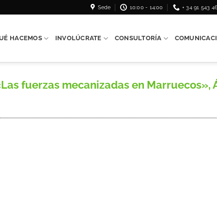
Sede
10:00 - 14:00
+ 34 91 543 4
UÉ HACEMOS
INVOLÚCRATE
CONSULTORÍA
COMUNICAC
s fuerzas mecanizadas en Marruecos», Áfr