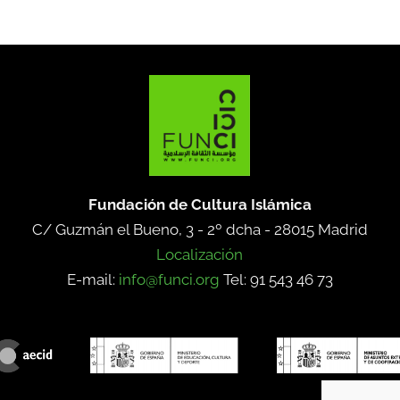
Fundación de Cultura Islámica
C/ Guzmán el Bueno, 3 - 2º dcha -
28015 Madrid
Localización
E-mail:
info@funci.org
Tel: 91 543 46 73