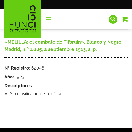
Saltar
al
contenido
«MELILLA: el combate de Tifaruin», Blanco y Negro,
Madrid, n.º 1.685, 2 septiembre 1923, s. p.
Nº Registro:
62096
Año:
1923
Descriptores:
Sin clasificación específica