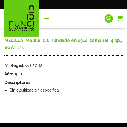
Saltar
al
contenido
MELILLA, Melilla, s. i., fundado en 1911, semanal, 4 pp.,
BGAT (?).
Nº Registro:
62082
Año:
1911
Descriptores:
Sin clasificación específica