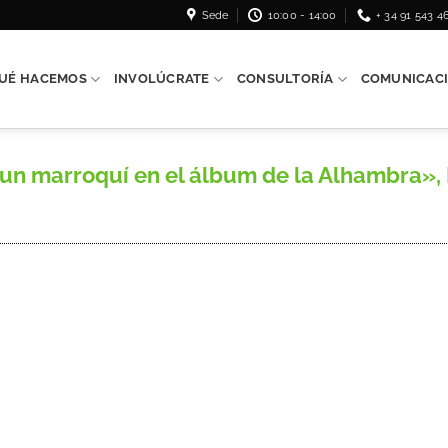
Sede
10:00 - 14:00
+ 34 91 543 4
UÉ HACEMOS
INVOLÚCRATE
CONSULTORÍA
COMUNICAC
 marroquí en el álbum de la Alhambra», R