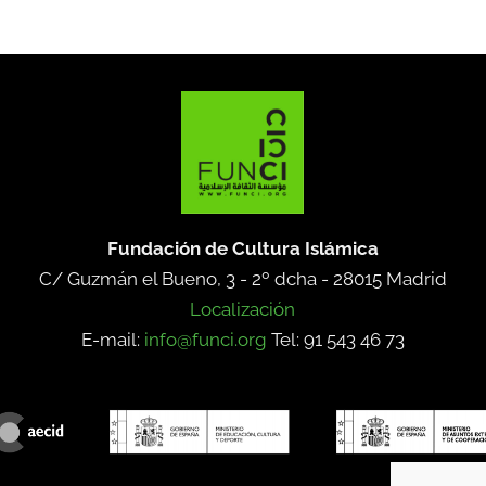
Fundación de Cultura Islámica
C/ Guzmán el Bueno, 3 - 2º dcha -
28015 Madrid
Localización
E-mail:
info@funci.org
Tel: 91 543 46 73