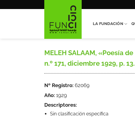
Saltar
al
contenido
LA FUNDACIÓN
Q
MELEH SALAAM, «Poesía de un
n.º 171, diciembre 1929, p. 13.
Nº Registro:
62069
Año:
1929
Descriptores:
Sin clasificación específica