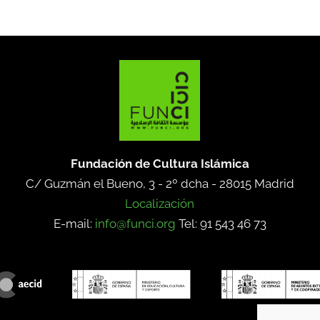
Fundación de Cultura Islámica
C/ Guzmán el Bueno, 3 - 2º dcha -
28015 Madrid
Localización
E-mail:
info@funci.org
Tel: 91 543 46 73