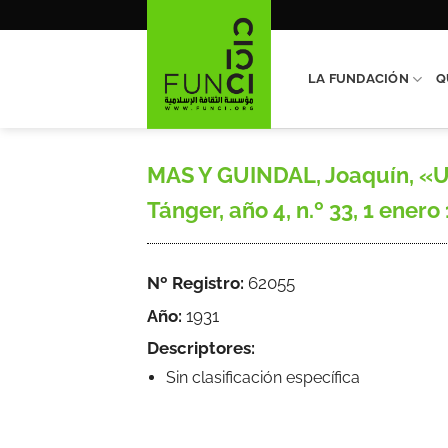
Saltar
al
contenido
LA FUNDACIÓN
Q
MAS Y GUINDAL, Joaquín, «Un
Tánger, año 4, n.º 33, 1 enero 
Nº Registro:
62055
Año:
1931
Descriptores:
Sin clasificación específica