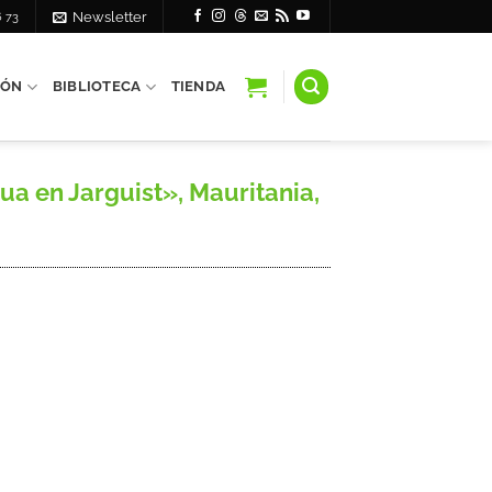
6 73
Newsletter
IÓN
BIBLIOTECA
TIENDA
a en Jarguist», Mauritania,