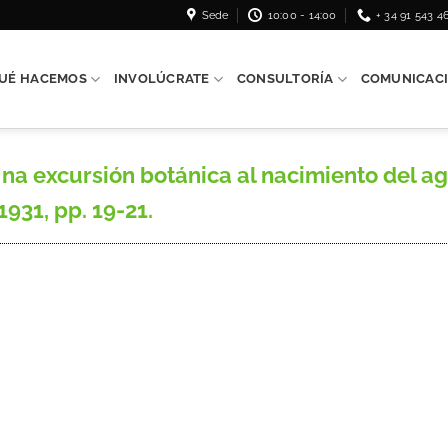
Sede
10:00 - 14:00
+ 34 91 543 4
UÉ HACEMOS
INVOLÚCRATE
CONSULTORÍA
COMUNICAC
a excursión botánica al nacimiento del agu
1931, pp. 19-21.