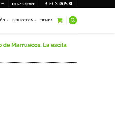
6 73
Newsletter
IÓN
BIBLIOTECA
TIENDA
 de Marruecos. La escila