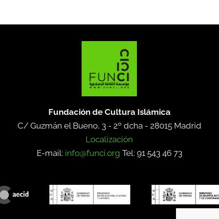
Fundación de Cultura Islámica
C/ Guzmán el Bueno, 3 - 2º dcha -
28015 Madrid
Localización
E-mail:
info@funci.org
Tel: 91 543 46 73