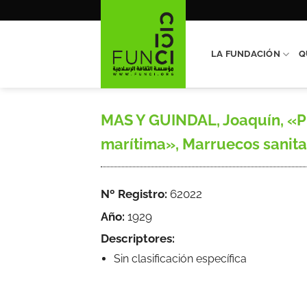
Saltar
al
contenido
LA FUNDACIÓN
Q
MAS Y GUINDAL, Joaquín, «Pl
marítima», Marruecos sanitar
Nº Registro:
62022
Año:
1929
Descriptores:
Sin clasificación específica