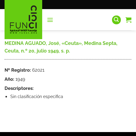
Saltar
al
contenido
MEDINA AGUADO, José, «Ceuta», Medina Septa,
Ceuta, n.º 20, julio 1949, s. p.
Nº Registro:
62021
Año:
1949
Descriptores:
Sin clasificación específica