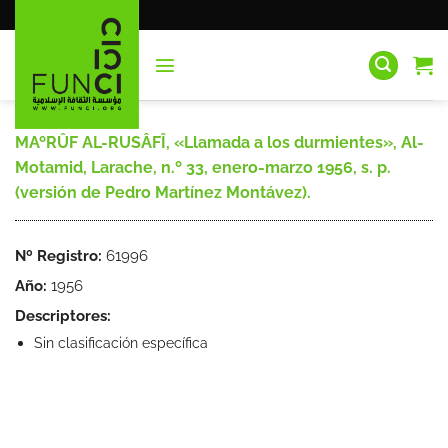
Saltar
al
contenido
MAºRÛF AL-RUSÂFÎ, «Llamada a los durmientes», Al-
Motamid, Larache, n.º 33, enero-marzo 1956, s. p.
(versión de Pedro Martínez Montávez).
Nº Registro:
61996
Año:
1956
Descriptores:
Sin clasificación específica