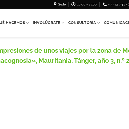
Sede
10:00 - 14:00
+ 34 91 543 4
UÉ HACEMOS
INVOLÚCRATE
CONSULTORÍA
COMUNICAC
resiones de unos viajes por la zona de Me
ognosia», Mauritania, Tánger, año 3, n.º 27,