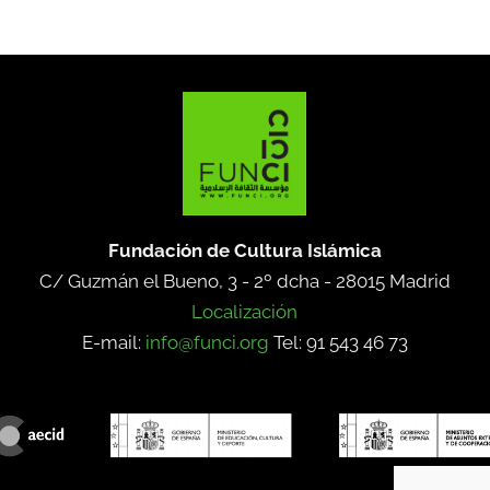
Fundación de Cultura Islámica
C/ Guzmán el Bueno, 3 - 2º dcha -
28015 Madrid
Localización
E-mail:
info@funci.org
Tel: 91 543 46 73