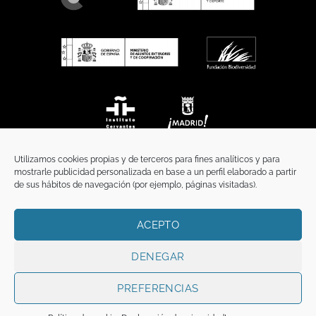
Utilizamos cookies propias y de terceros para fines analíticos y para
mostrarle publicidad personalizada en base a un perfil elaborado a partir
de sus hábitos de navegación (por ejemplo, páginas visitadas).
ACEPTO
INICIO
COMUNICACIÓN
CONTACTO
AVISO LEGAL
POLÍTICA DE PRIVACIDAD
POLÍTICA DE COOKIES
TÉRMINOS Y CONDICIONES
DENEGAR
Copyright 2026 ©
Funci
FUNCI es titular de los derechos de propiedad
intelectual e industrial de este sitio web, y es también titular o tiene la
PREFERENCIAS
correspondiente licencia sobre los derechos de propiedad intelectual,
industrial y de imagen sobre los contenidos disponibles a través del mismo.