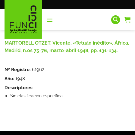
Saltar
al
contenido
MARTORELL OTZET, Vicente, «Tetuán inédito», África,
Madrid, n.os 75-76, marzo-abril 1948, pp. 131-134.
Nº Registro:
61962
Año:
1948
Descriptores:
Sin clasificación específica