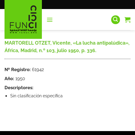
Saltar
al
contenido
MARTORELL OTZET, Vicente, «La lucha antipalúdica»,
África, Madrid, n.º 103, julio 1950, p. 336.
Nº Registro:
61942
Año:
1950
Descriptores:
Sin clasificación específica