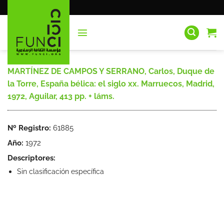
Saltar
al
contenido
MARTÍNEZ DE CAMPOS Y SERRANO, Carlos, Duque de
la Torre, España bélica: el siglo xx. Marruecos, Madrid,
1972, Aguilar, 413 pp. + láms.
Nº Registro:
61885
Año:
1972
Descriptores:
Sin clasificación específica