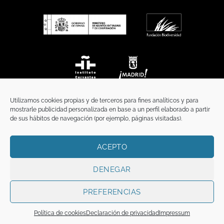
Utilizamos cookies propias y de terceros para fines analíticos y para
mostrarle publicidad personalizada en base a un perfil elaborado a partir
de sus hábitos de navegación (por ejemplo, páginas visitadas).
ACEPTO
INICIO
COMUNICACIÓN
CONTACTO
AVISO LEGAL
POLÍTICA DE PRIVACIDAD
POLÍTICA DE COOKIES
TÉRMINOS Y CONDICIONES
DENEGAR
Copyright 2026 ©
Funci
FUNCI es titular de los derechos de propiedad
intelectual e industrial de este sitio web, y es también titular o tiene la
PREFERENCIAS
correspondiente licencia sobre los derechos de propiedad intelectual,
industrial y de imagen sobre los contenidos disponibles a través del mismo.
Política de cookies
Declaración de privacidad
Impressum
Todos los derechos reservados.