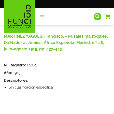
Saltar
al
contenido
MARTÍNEZ YAGÜES, Francisco, «Paisajes marroquíes.
De Nador al Jemis», África Española, Madrid, n.º 28,
julio-agosto 1915, pp. 437-443.
Nº Registro:
61871
Año:
1915
Descriptores:
Sin clasificación específica