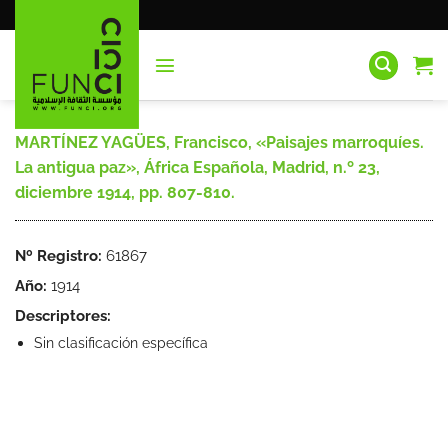
Saltar
al
contenido
MARTÍNEZ YAGÜES, Francisco, «Paisajes marroquíes.
La antigua paz», África Española, Madrid, n.º 23,
diciembre 1914, pp. 807-810.
Nº Registro:
61867
Año:
1914
Descriptores:
Sin clasificación específica