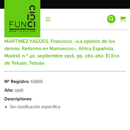
Saltar
al
contenido
MARTÍNEZ YAGÜES, Francisco, «La opinión de los
demás. Reforma en Marruecos», África Española,
Madrid, n.º 40, septiembre 1916, pp. 280-282. El Eco
de Tetuán, Tetuán.
Nº Registro:
61866
Año:
1916
Descriptores:
Sin clasificación específica