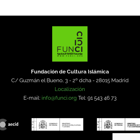
Fundación de Cultura Islámica
C/ Guzmán el Bueno, 3 - 2º dcha -
28015 Madrid
Localización
E-mail:
info@funci.org
Tel: 91 543 46 73