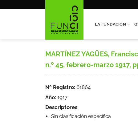
Saltar
al
contenido
LA FUNDACIÓN
Q
MARTÍNEZ YAGÜES, Francisco,
n.º 45, febrero-marzo 1917, p
Nº Registro:
61864
Año:
1917
Descriptores:
Sin clasificación específica