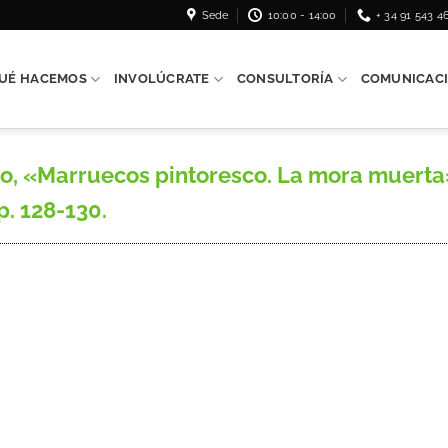
Sede
10:00 - 14:00
+ 34 91 543 4
UÉ HACEMOS
INVOLÚCRATE
CONSULTORÍA
COMUNICAC
 «Marruecos pintoresco. La mora muerta»,
p. 128-130.