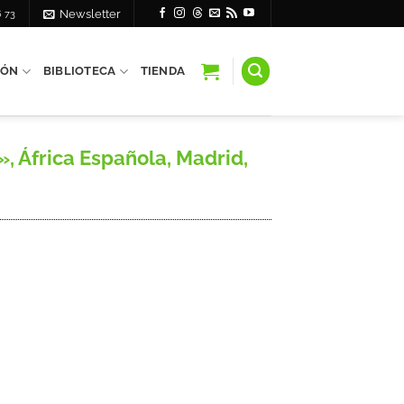
6 73
Newsletter
IÓN
BIBLIOTECA
TIENDA
 África Española, Madrid,