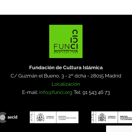
Fundación de Cultura Islámica
C/ Guzmán el Bueno, 3 - 2º dcha -
28015 Madrid
Localización
E-mail:
info@funci.org
Tel: 91 543 46 73