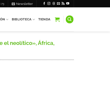
6 73
Newsletter
IÓN
BIBLIOTECA
TIENDA
l neolítico», África,