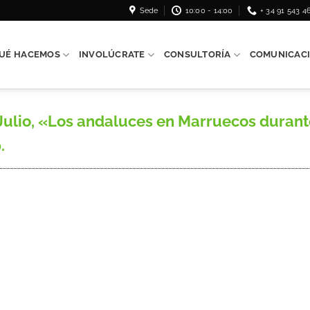
Sede
10:00 - 14:00
+ 34 91 543 4
UÉ HACEMOS
INVOLÚCRATE
CONSULTORÍA
COMUNICAC
o, «Los andaluces en Marruecos durante e
.