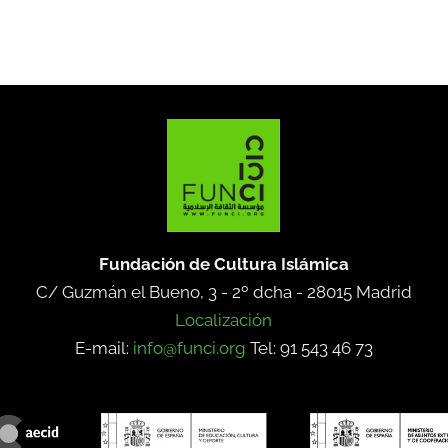
Fundación de Cultura Islámica
C/ Guzmán el Bueno, 3 - 2º dcha -
28015 Madrid
Localización
E-mail:
info@funci.org
Tel: 91 543 46 73