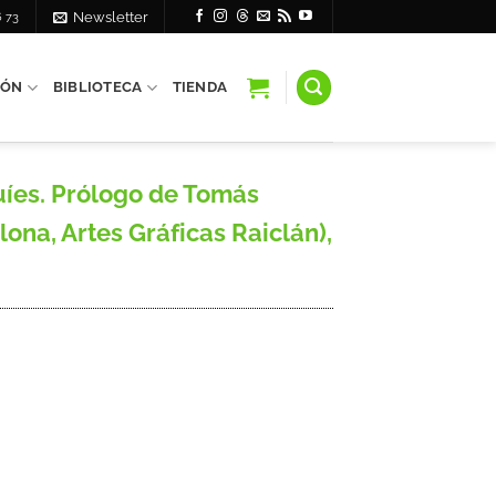
6 73
Newsletter
IÓN
BIBLIOTECA
TIENDA
íes. Prólogo de Tomás
ona, Artes Gráficas Raiclán),