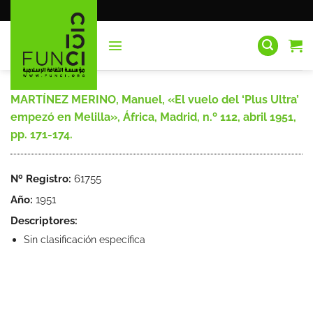
Saltar
al
contenido
MARTÍNEZ MERINO, Manuel, «El vuelo del ‘Plus Ultra’
empezó en Melilla», África, Madrid, n.º 112, abril 1951,
pp. 171-174.
Nº Registro:
61755
Año:
1951
Descriptores:
Sin clasificación específica