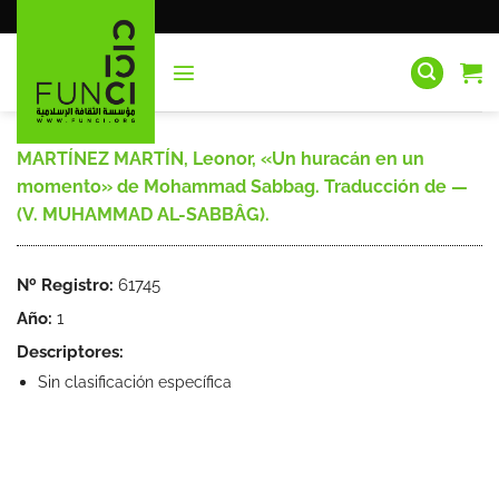
Saltar
al
contenido
MARTÍNEZ MARTÍN, Leonor, «Un huracán en un
momento» de Mohammad Sabbag. Traducción de —
(V. MUHAMMAD AL-SABBÂG).
Nº Registro:
61745
Año:
1
Descriptores:
Sin clasificación específica