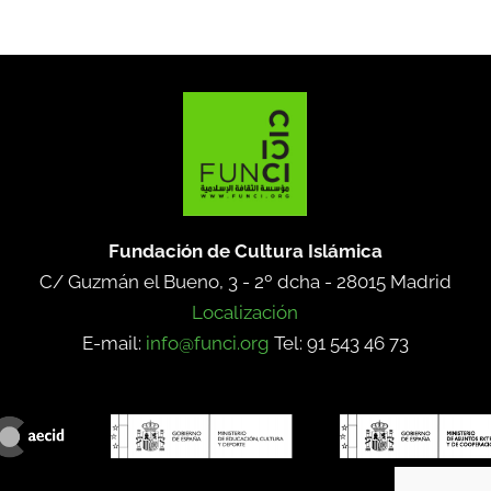
Fundación de Cultura Islámica
C/ Guzmán el Bueno, 3 - 2º dcha -
28015 Madrid
Localización
E-mail:
info@funci.org
Tel: 91 543 46 73