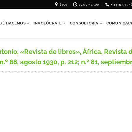
Sede
10:00 - 14:00
+ 34 91 543 4
UÉ HACEMOS
INVOLÚCRATE
CONSULTORÍA
COMUNICAC
io, «Revista de libros», África, Revista d
n.º 68, agosto 1930, p. 212; n.º 81, septiembr