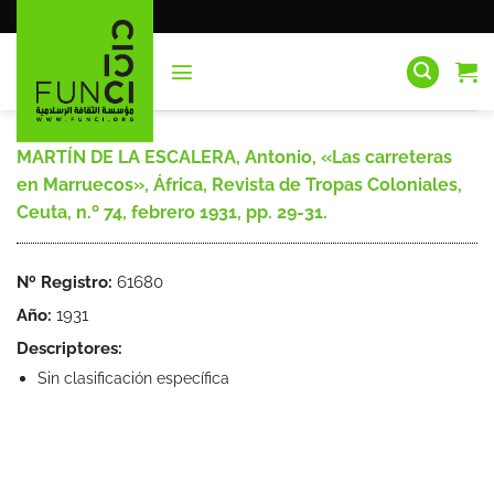
Saltar
al
contenido
MARTÍN DE LA ESCALERA, Antonio, «Las carreteras
en Marruecos», África, Revista de Tropas Coloniales,
Ceuta, n.º 74, febrero 1931, pp. 29-31.
Nº Registro:
61680
Año:
1931
Descriptores:
Sin clasificación específica